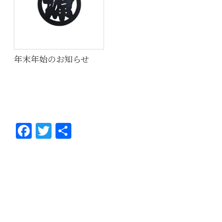
年末年始のお知らせ
Fa
T
共
ce
wi
有
bo
tt
ok
er